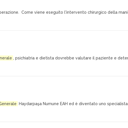
ll'operazione. Come viene eseguito l'intervento chirurgico della m
nerale
, psichiatria e dietista dovrebbe valutare il paziente e det
Generale
Haydarpaşa Numune EAH ed è diventato uno specialista in 