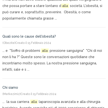
che possa portare a stare lontano d
alla
società. L'obesità, si
può curare e, soprattutto, prevenire. Obesità, o come
popolarmente chiamata grasse ...
Quali sono le cause dell'obesità?
(Obezite)
Creato il 15 Febbraio 2024
... e "Soffro di problemi
alla
pressione sanguigna" "Chi di noi
non li ha ?" Queste sono le conversazioni quotidiane che
incontriamo molto spesso. La nostra pressione sanguigna,
infatti, sale e s ...
Chi siamo
(Merkezimiz)
Creato il 15 Febbraio 2024
... la sua carriera
alla
laparoscopia avanzata e alla chirurgia
bariatrica. Avendo acquisito più di 3000 esperienze di chirurgia