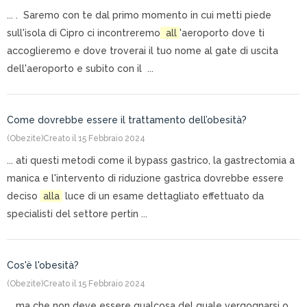
... . Saremo con te dal primo momento in cui metti piede
sull'isola di Cipro ci incontreremo
all
'aeroporto dove ti
accoglieremo e dove troverai il tuo nome al gate di uscita
dell'aeroporto e subito con il ...
Come dovrebbe essere il trattamento dell’obesità?
(Obezite)
Creato il 15 Febbraio 2024
... ati questi metodi come il bypass gastrico, la gastrectomia a
manica e l'intervento di riduzione gastrica dovrebbe essere
deciso
alla
luce di un esame dettagliato effettuato da
specialisti del settore pertin ...
Cos'è l'obesità?
(Obezite)
Creato il 15 Febbraio 2024
... ma che non deve essere qualcosa del quale vergognarsi o