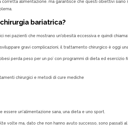
una corretta alimentazione. ma garantisce che questi obiettivi siano 
oblema.
 chirurgia bariatrica?
ici nei pazienti che mostrano un'obesità eccessiva e quindi chiam
iluppare gravi complicazioni, il trattamento chirurgico è oggi una de
si perda peso per un po’ con programmi di dieta ed esercizio fisic
tamenti chirurgici e metodi di cure mediche
e essere un'alimentazione sana, una dieta e uno sport.
olte volte ma, dato che non hanno avuto successo, sono passati a