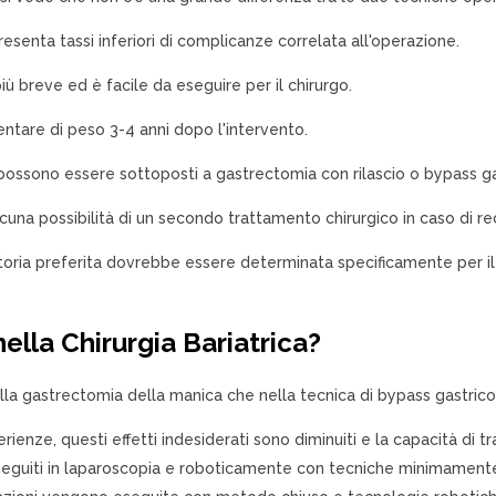
senta tassi inferiori di complicanze correlata all'operazione.
ù breve ed è facile da eseguire per il chirurgo.
tare di peso 3-4 anni dopo l'intervento.
 possono essere sottoposti a gastrectomia con rilascio o bypass ga
alcuna possibilità di un secondo trattamento chirurgico in caso di r
oria preferita dovrebbe essere determinata specificamente per il 
 nella Chirurgia Bariatrica?
nella gastrectomia della manica che nella tecnica di bypass gastrico
ienze, questi effetti indesiderati sono diminuiti e la capacità di
 eseguiti in laparoscopia e roboticamente con tecniche minimamente