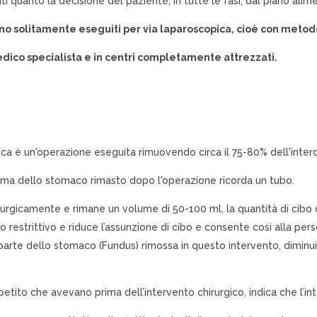
 quanto la decisione del paziente, in tutte le fasi, dal piano alim
ono solitamente eseguiti per via laparoscopica, cioè con metodo 
ico specialista e in centri completamente attrezzati.
a è un'operazione eseguita rimuovendo circa il 75-80% dell'inte
ma dello stomaco rimasto dopo l'operazione ricorda un tubo.
urgicamente e rimane un volume di 50-100 ml, la quantità di cibo 
o restrittivo e riduce l’assunzione di cibo e consente così alla per
 parte dello stomaco (Fundus) rimossa in questo intervento, diminu
ppetito che avevano prima dell’intervento chirurgico, indica che l’