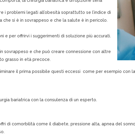
 comporta, la chirurgia bariatrica è un'opzione seria “
re i problemi legati all’obesità soprattutto se l’indice di
ca che si è in sovrappeso e che la salute è in pericolo.
i e per offrirvi i suggerimenti di soluzione più accurati.
 in sovrappeso e che può creare connessione con altre
ato grasso in età precoce.
iminare il prima possibile questi eccessi come per esempio con la
urgia bariatrica con la consulenza di un esperto.
ri di comorbilità come il diabete, pressione alta, apnea del sonno,
so.