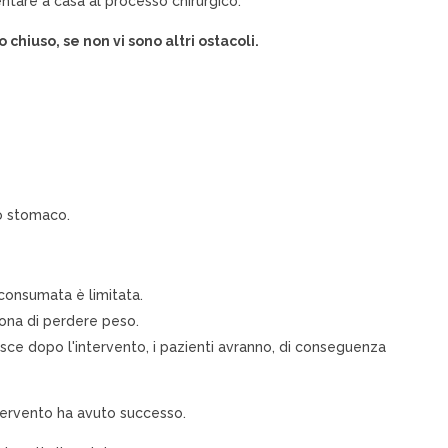
entare a casa al processo chirurgico.
chiuso, se non vi sono altri ostacoli.
ro stomaco.
consumata è limitata.
sona di perdere peso.
isce dopo l'intervento, i pazienti avranno, di conseguenza
intervento ha avuto successo.