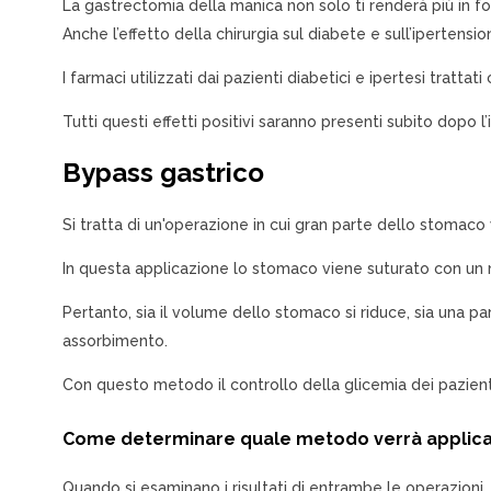
La gastrectomia della manica non solo ti renderà più in for
Anche l’effetto della chirurgia sul diabete e sull’ipertensi
I farmaci utilizzati dai pazienti diabetici e ipertesi tratt
Tutti questi effetti positivi saranno presenti subito dopo l
Bypass gastrico
Si tratta di un'operazione in cui gran parte dello stomac
In questa applicazione lo stomaco viene suturato con un 
Pertanto, sia il volume dello stomaco si riduce, sia una pa
assorbimento.
Con questo metodo il controllo della glicemia dei pazienti
Come determinare quale metodo verrà applic
Quando si esaminano i risultati di entrambe le operazioni,