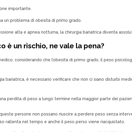
pzione importante.
ha un problema di obesità di primo grado.
ssione alta e apnea notturna, la chirurgia bariatrica diventa asso
o è un rischio, ne vale la pena?
 medico, considerando che l’obesità di primo grado, il peso psico
gia bariatrica, è necessario verificare che non ci siano disturbi m
 perdita di peso a lungo termine nella maggior parte dei pazienti
he queste persone non possano riuscire a perdere peso senza interv
eso rallenta nel tempo e anche il peso perso viene riacquistato.