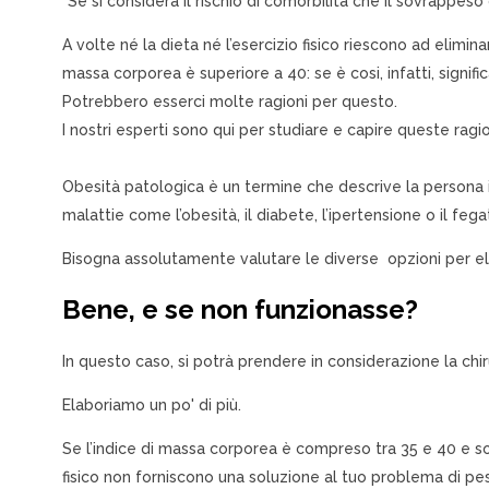
"Se si considera il rischio di comorbilità che il sovrappeso
A volte né la dieta né l’esercizio fisico riescono ad elimina
massa corporea è superiore a 40: se è cosi, infatti, signifi
Potrebbero esserci molte ragioni per questo.
I nostri esperti sono qui per studiare e capire queste ragion
Obesità patologica è un termine che descrive la persona
malattie come l’obesità, il diabete, l’ipertensione o il feg
Bisogna assolutamente valutare le diverse opzioni per el
Bene, e se non funzionasse?
In questo caso, si potrà prendere in considerazione la chir
Elaboriamo un po' di più.
Se l’indice di massa corporea è compreso tra 35 e 40 e soff
fisico non forniscono una soluzione al tuo problema di pe